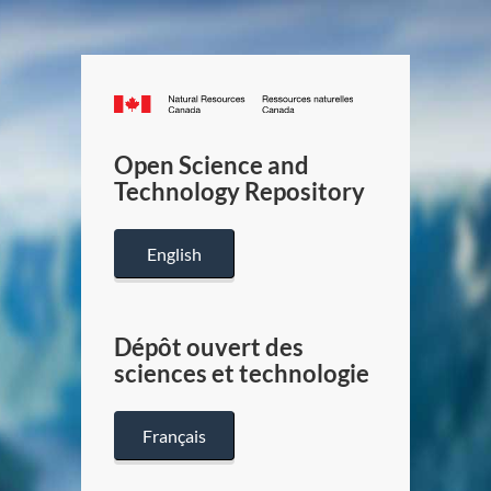
Canada.ca
/
Gouverneme
Open Science and
du
Technology Repository
Canada
English
Dépôt ouvert des
sciences et technologie
Français