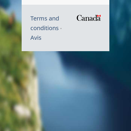
Terms and
/
conditions
Symbole
Avis
du
gouvernem
du
Canada