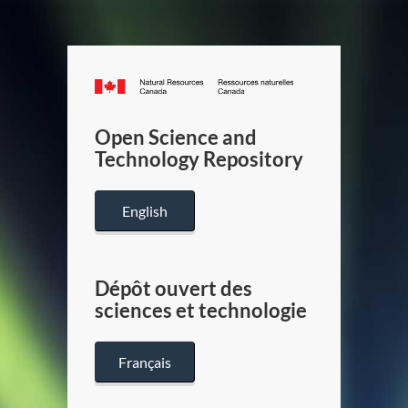
Canada.ca
/
Gouverneme
Open Science and
du
Technology Repository
Canada
English
Dépôt ouvert des
sciences et technologie
Français