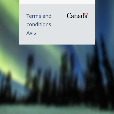
Terms and
/
conditions
Symbole
Avis
du
gouvernem
du
Canada