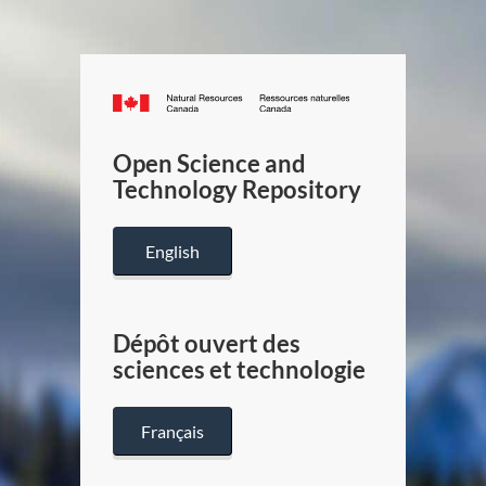
Canada.ca
/
Gouverneme
Open Science and
du
Technology Repository
Canada
English
Dépôt ouvert des
sciences et technologie
Français