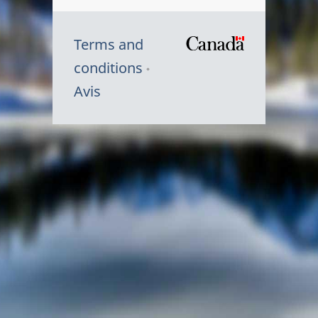
Terms and
/
conditions
Symbole
Avis
du
gouvernem
du
Canada