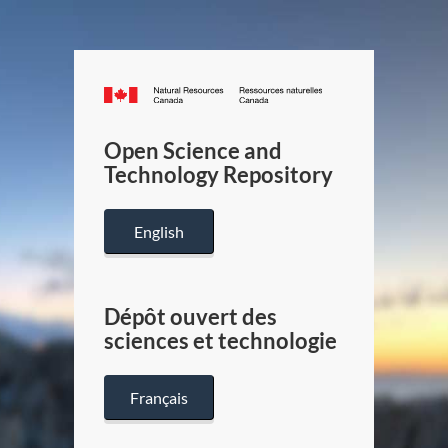
Canada.ca
/
Gouverneme
Open Science and
du
Technology Repository
Canada
English
Dépôt ouvert des
sciences et technologie
Français