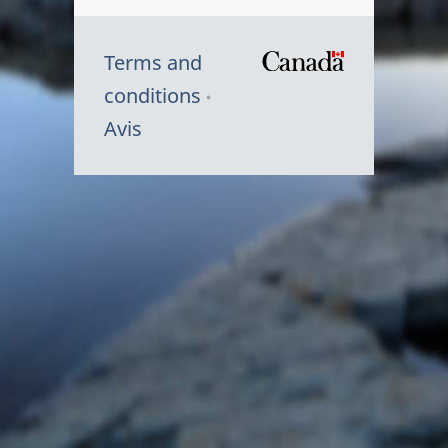
Terms and
/
conditions
Symbole
Avis
du
gouvernem
du
Canada