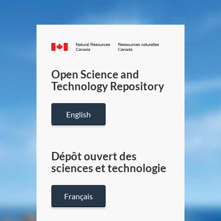
Canada.ca
/
Gouverneme
Open Science and
du
Technology Repository
Canada
English
Dépôt ouvert des
sciences et technologie
Français