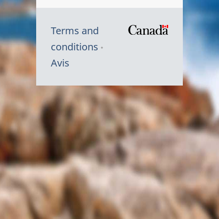
Terms and
/
conditions
Symbole
Avis
du
gouvernem
du
Canada