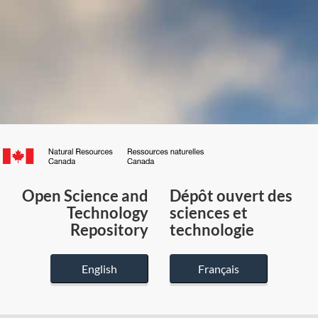
Canada.ca
/
Gouvernement
Open Science and
Dépôt ouvert des
du
Technology
sciences et
Canada
Repository
technologie
English
Français