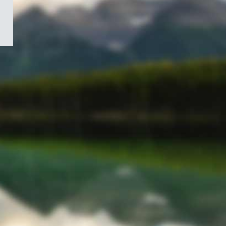
/
Symbole
du
gouvernement
du
Canada