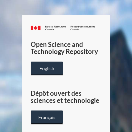
Canada.ca
/
Gouverneme
Open Science and
du
Technology Repository
Canada
English
Dépôt ouvert des
sciences et technologie
Français