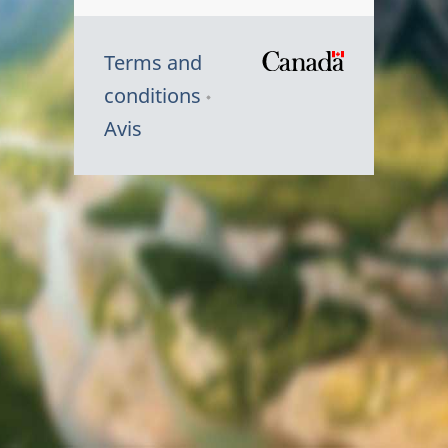
Terms and
/
conditions
Symbole
Avis
du
gouvernem
du
Canada