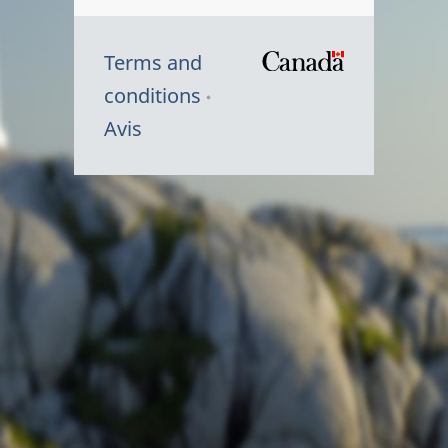
Terms and
/
conditions
Symbole
Avis
du
gouvernem
du
Canada