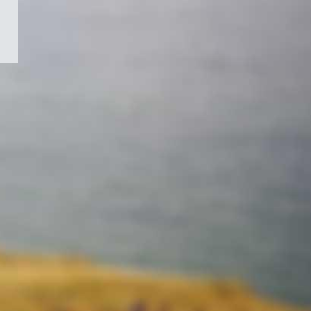
/
Symbole
du
gouvernement
du
Canada