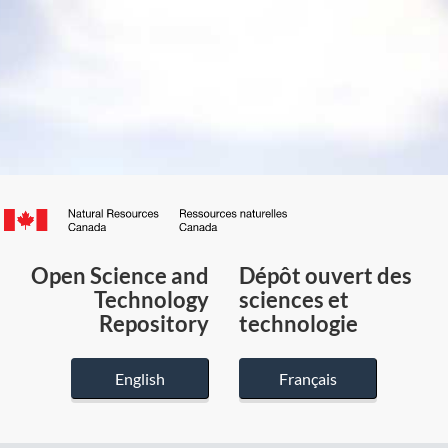
Canada.ca
/
Gouvernement
Open Science and
Dépôt ouvert des
du
Technology
sciences et
Canada
Repository
technologie
English
Français