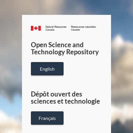
Canada.ca
/
Gouverneme
Open Science and
du
Technology Repository
Canada
English
Dépôt ouvert des
sciences et technologie
Français