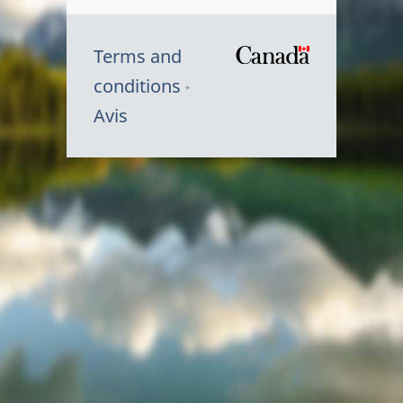
Terms and
/
conditions
Symbole
Avis
du
gouvernem
du
Canada