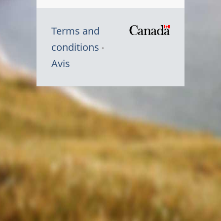
Terms and
/
conditions
Symbole
Avis
du
gouvernem
du
Canada