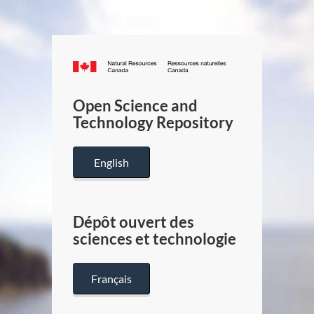
Canada.ca
/
Gouverneme
Open Science and
du
Technology Repository
Canada
English
Dépôt ouvert des
sciences et technologie
Français