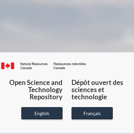
Canada.ca
/
Gouvernement
Open Science and
Dépôt ouvert des
du
Technology
sciences et
Canada
Repository
technologie
English
Français