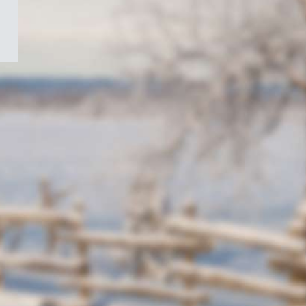
/
Symbole
du
gouvernement
du
Canada