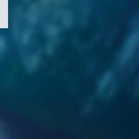
/
Symbole
du
gouvernement
du
Canada