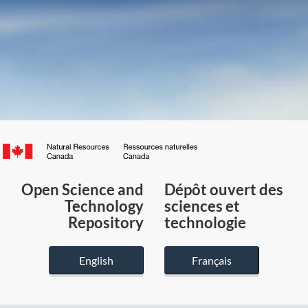
Canada.ca
/
Gouvernement
Open Science and
Dépôt ouvert des
du
Technology
sciences et
Canada
Repository
technologie
English
Français