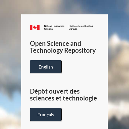
Canada.ca
/
Gouverneme
Open Science and
du
Technology Repository
Canada
English
Dépôt ouvert des
sciences et technologie
Français