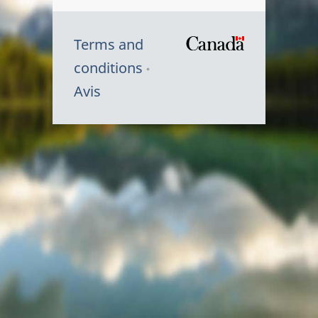
Terms and
/
conditions
Symbole
Avis
du
gouvernem
du
Canada