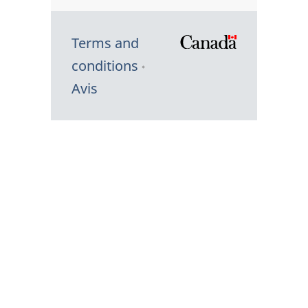
Terms and
/
conditions
Symbole
Avis
du
gouvernem
du
Canada