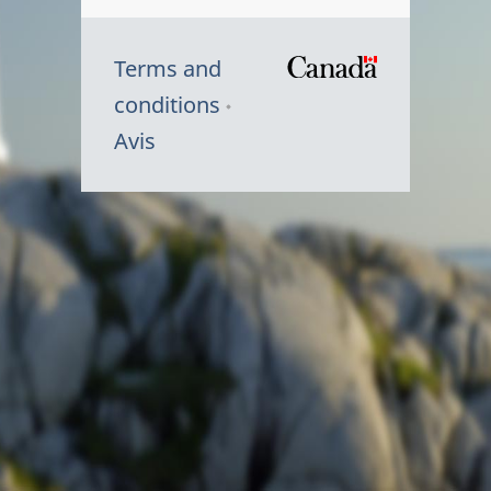
Terms and
/
conditions
Symbole
Avis
du
gouvernem
du
Canada