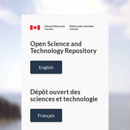
Canada.ca
/
Gouverneme
Open Science and
du
Technology Repository
Canada
English
Dépôt ouvert des
sciences et technologie
Français