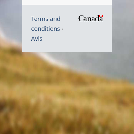
Terms and
/
conditions
Symbole
Avis
du
gouvernem
du
Canada