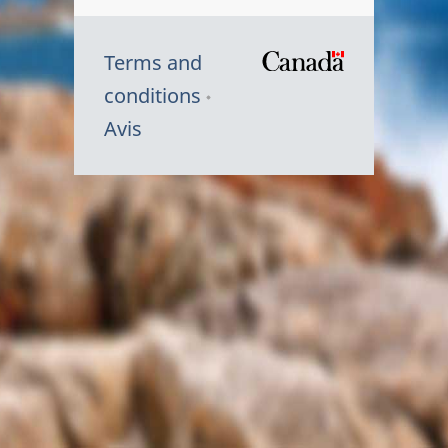
Terms and
/
conditions
Symbole
Avis
du
gouvernem
du
Canada