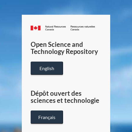
Canada.ca
/
Gouverneme
Open Science and
du
Technology Repository
Canada
English
Dépôt ouvert des
sciences et technologie
Français