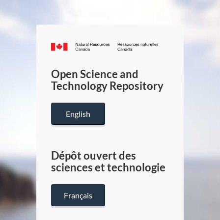
Canada.ca
/
Gouverneme
Open Science and
du
Technology Repository
Canada
English
Dépôt ouvert des
sciences et technologie
Français