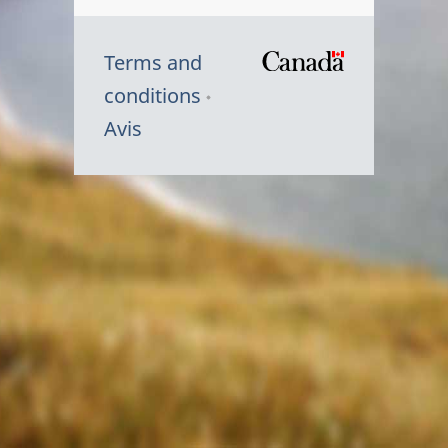
Terms and
/
conditions
Symbole
Avis
du
gouvernem
du
Canada