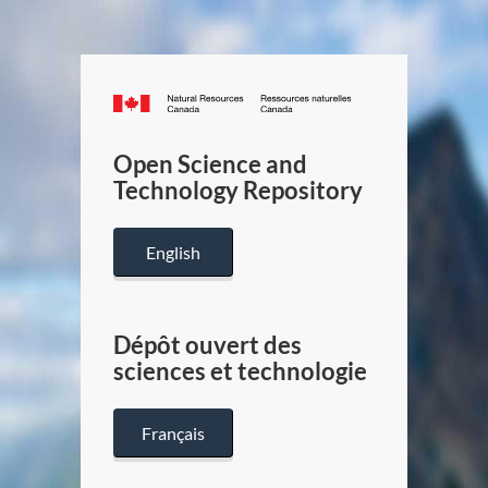
Canada.ca
/
Gouverneme
Open Science and
du
Technology Repository
Canada
English
Dépôt ouvert des
sciences et technologie
Français