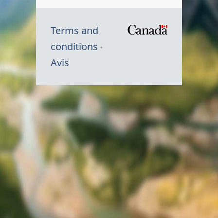
Terms and
/
conditions
Symbole
Avis
du
gouvernem
du
Canada