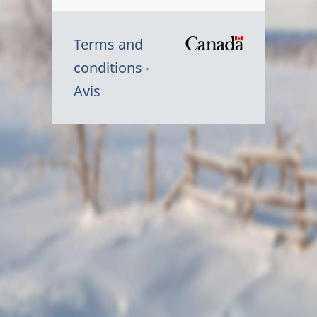
Terms and
/
conditions
Symbole
Avis
du
gouvernem
du
Canada