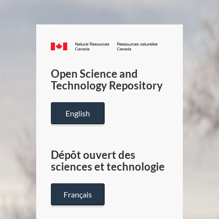
Canada.ca
/
Gouverneme
Open Science and
du
Technology Repository
Canada
English
Dépôt ouvert des
sciences et technologie
Français