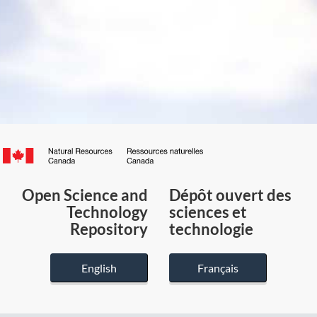
Canada.ca
/
Gouvernement
Open Science and
Dépôt ouvert des
du
Technology
sciences et
Canada
Repository
technologie
English
Français