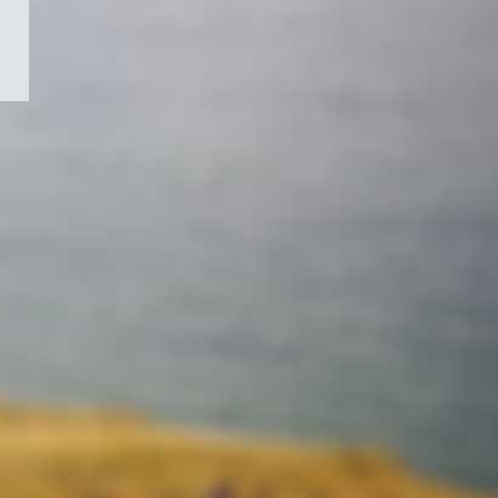
/
Symbole
du
gouvernement
du
Canada