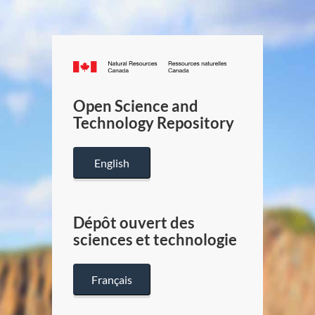
Canada.ca
/
Gouverneme
Open Science and
du
Technology Repository
Canada
English
Dépôt ouvert des
sciences et technologie
Français