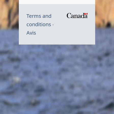
Terms and
/
conditions
Symbole
Avis
du
gouvernem
du
Canada