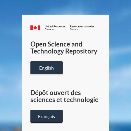
Canada.ca
/
Gouverneme
Open Science and
du
Technology Repository
Canada
English
Dépôt ouvert des
sciences et technologie
Français