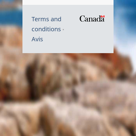
Terms and
/
conditions
Symbole
Avis
du
gouvernem
du
Canada