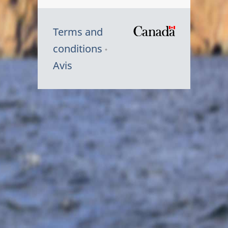
Terms and
/
conditions
Symbole
Avis
du
gouvernem
du
Canada