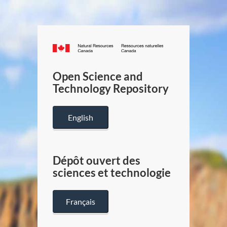
Canada.ca
/
Gouverneme
Open Science and
du
Technology Repository
Canada
English
Dépôt ouvert des
sciences et technologie
Français