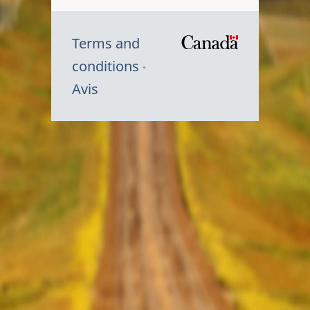
Terms and
/
conditions
Symbole
Avis
du
gouvernem
du
Canada