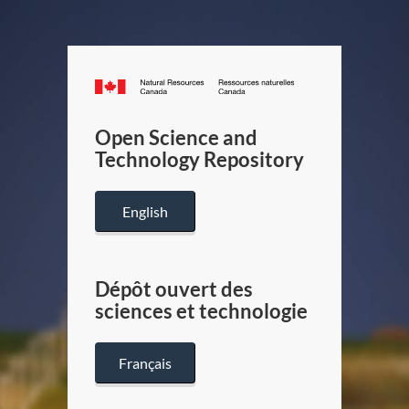
Canada.ca
/
Gouverneme
Open Science and
du
Technology Repository
Canada
English
Dépôt ouvert des
sciences et technologie
Français