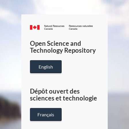
Canada.ca
/
Gouverneme
Open Science and
du
Technology Repository
Canada
English
Dépôt ouvert des
sciences et technologie
Français