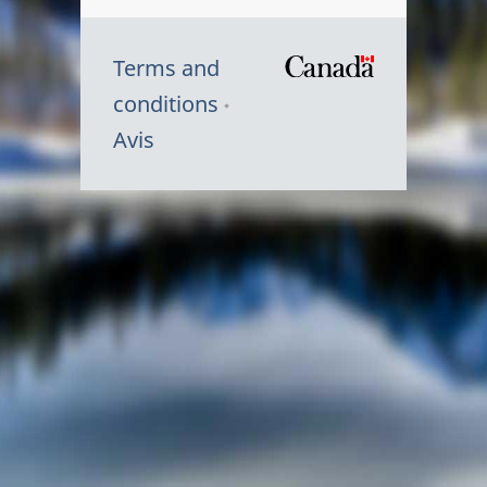
Terms and
/
conditions
Symbole
Avis
du
gouvernem
du
Canada