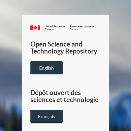
Canada.ca
/
Gouverneme
Open Science and
du
Technology Repository
Canada
English
Dépôt ouvert des
sciences et technologie
Français