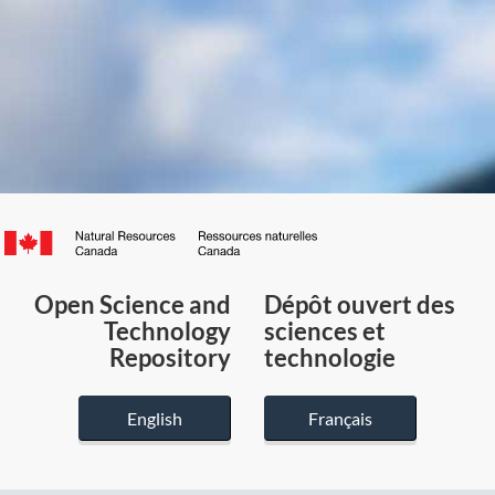
Canada.ca
/
Gouvernement
Open Science and
Dépôt ouvert des
du
Technology
sciences et
Canada
Repository
technologie
English
Français