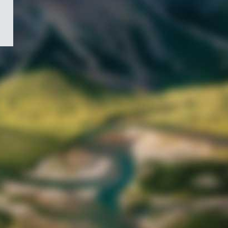
/
Symbole
du
gouvernement
du
Canada