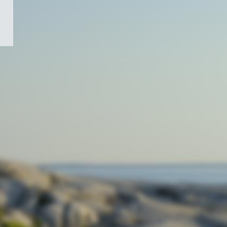
/
Symbole
du
gouvernement
du
Canada