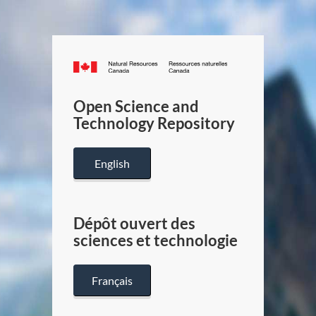
Canada.ca
/
Gouverneme
Open Science and
du
Technology Repository
Canada
English
Dépôt ouvert des
sciences et technologie
Français