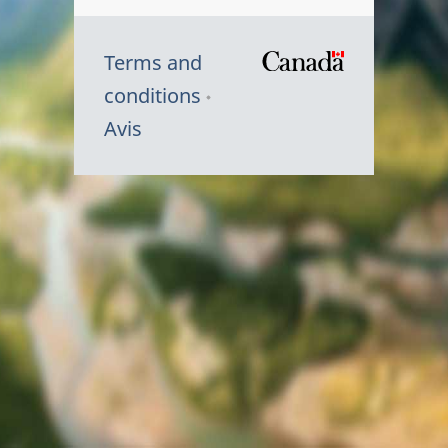
Terms and
/
conditions
Symbole
Avis
du
gouvernem
du
Canada