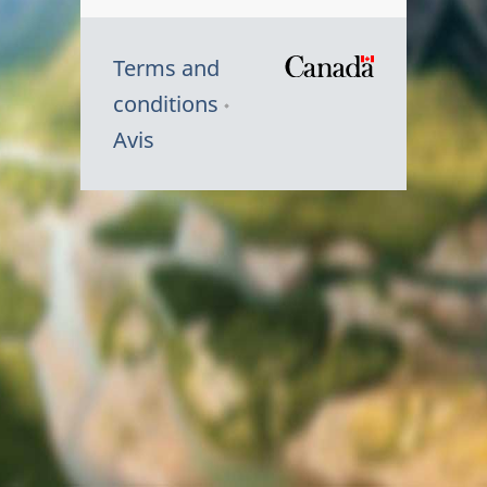
Terms and
/
conditions
Symbole
Avis
du
gouvernem
du
Canada