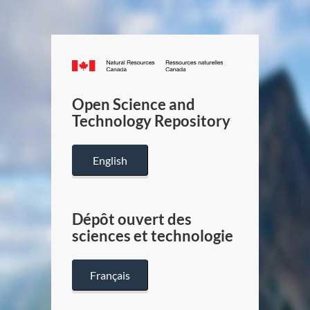
Canada.ca
/
Gouverneme
Open Science and
du
Technology Repository
Canada
English
Dépôt ouvert des
sciences et technologie
Français