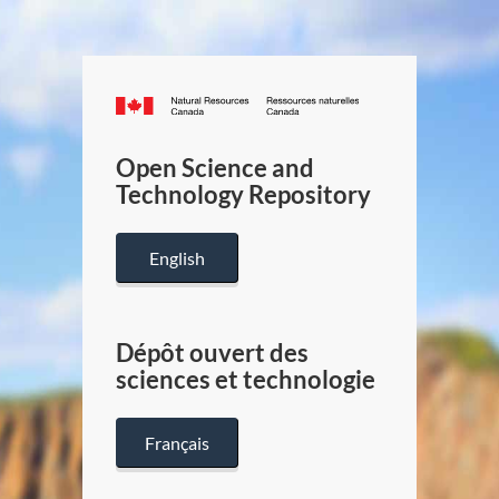
Canada.ca
/
Gouverneme
Open Science and
du
Technology Repository
Canada
English
Dépôt ouvert des
sciences et technologie
Français