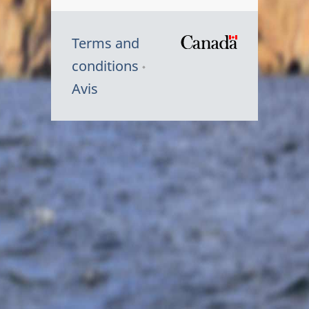
Terms and
/
conditions
Symbole
Avis
du
gouvernem
du
Canada