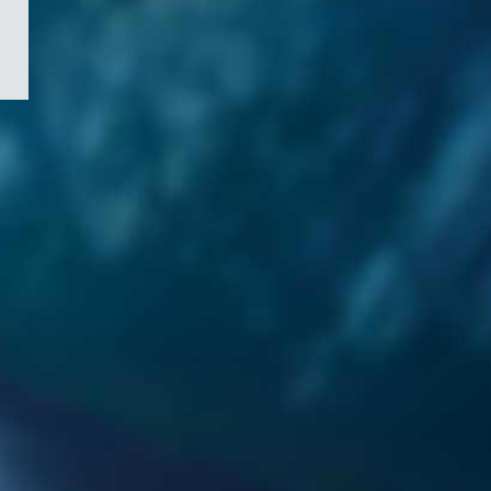
/
Symbole
du
gouvernement
du
Canada