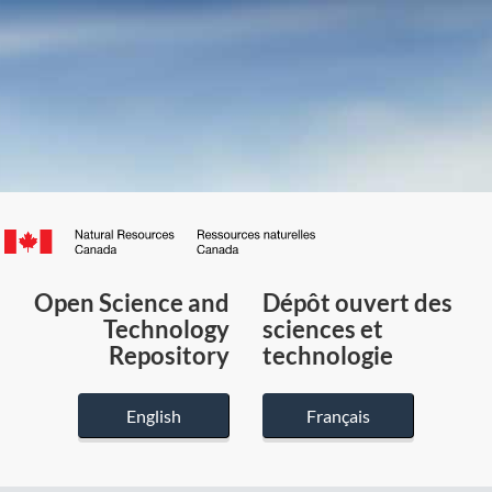
Canada.ca
/
Gouvernement
Open Science and
Dépôt ouvert des
du
Technology
sciences et
Canada
Repository
technologie
English
Français