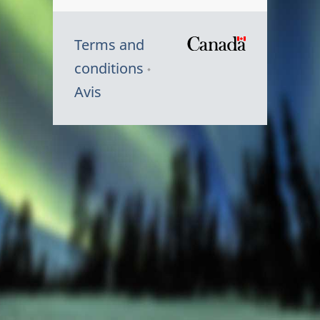
Terms and
/
conditions
Symbole
Avis
du
gouvernem
du
Canada