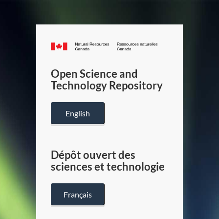
Canada.ca
/
Gouverneme
Open Science and
du
Technology Repository
Canada
English
Dépôt ouvert des
sciences et technologie
Français