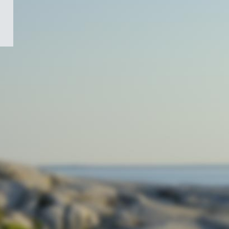
/
Symbole
du
gouvernement
du
Canada