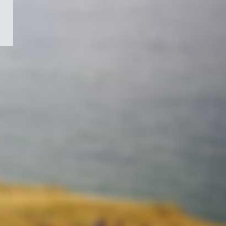
/
Symbole
du
gouvernement
du
Canada