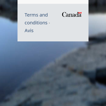
Terms and
/
conditions
Symbole
Avis
du
gouvernem
du
Canada