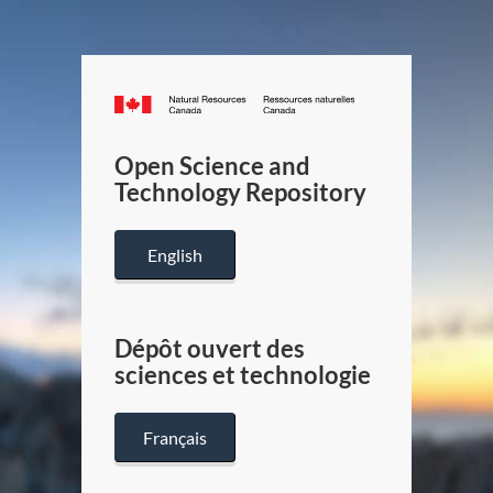
Canada.ca
/
Gouverneme
Open Science and
du
Technology Repository
Canada
English
Dépôt ouvert des
sciences et technologie
Français