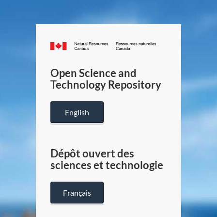
Canada.ca
/
Gouverneme
Open Science and
du
Technology Repository
Canada
English
Dépôt ouvert des
sciences et technologie
Français