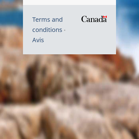
Terms and
/
conditions
Symbole
Avis
du
gouvernem
du
Canada