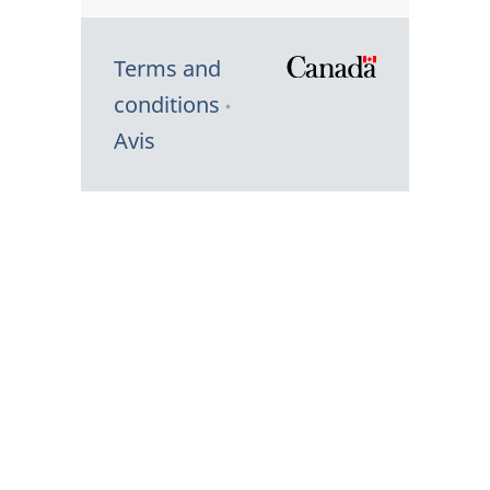
Terms and
/
conditions
Symbole
Avis
du
gouvernem
du
Canada