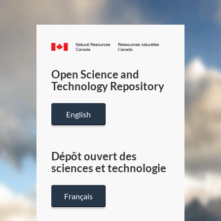
Canada.ca
/
Gouverneme
Open Science and
du
Technology Repository
Canada
English
Dépôt ouvert des
sciences et technologie
Français