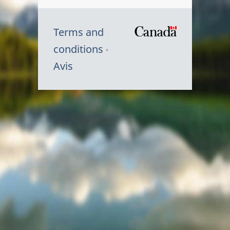
Terms and
/
conditions
Symbole
Avis
du
gouvernem
du
Canada