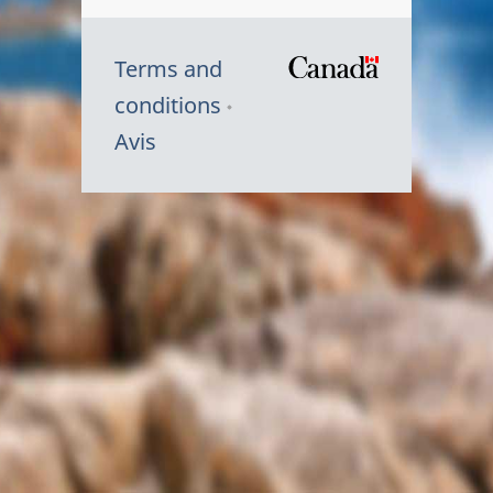
Terms and
/
conditions
Symbole
Avis
du
gouvernem
du
Canada