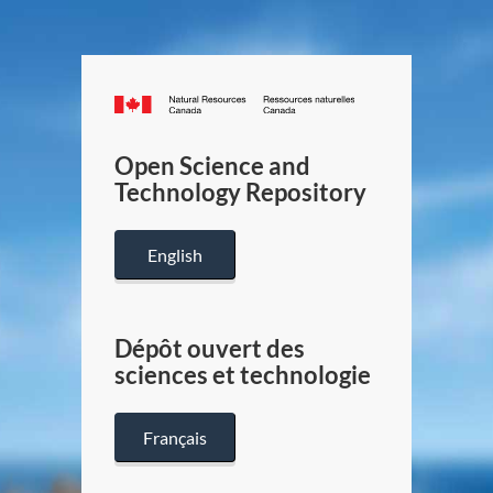
Canada.ca
/
Gouverneme
Open Science and
du
Technology Repository
Canada
English
Dépôt ouvert des
sciences et technologie
Français