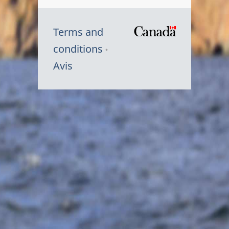
Terms and
/
conditions
Symbole
Avis
du
gouvernem
du
Canada