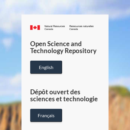
Canada.ca
/
Gouverneme
Open Science and
du
Technology Repository
Canada
English
Dépôt ouvert des
sciences et technologie
Français