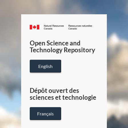
Canada.ca
/
Gouverneme
Open Science and
du
Technology Repository
Canada
English
Dépôt ouvert des
sciences et technologie
Français