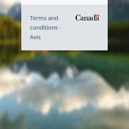
Terms and
/
conditions
Symbole
Avis
du
gouvernem
du
Canada