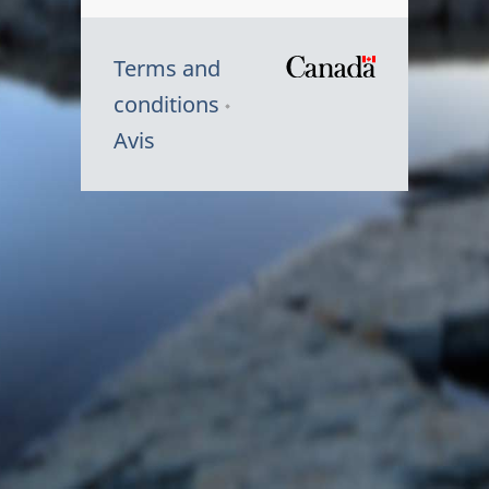
Terms and
/
conditions
Symbole
Avis
du
gouvernem
du
Canada