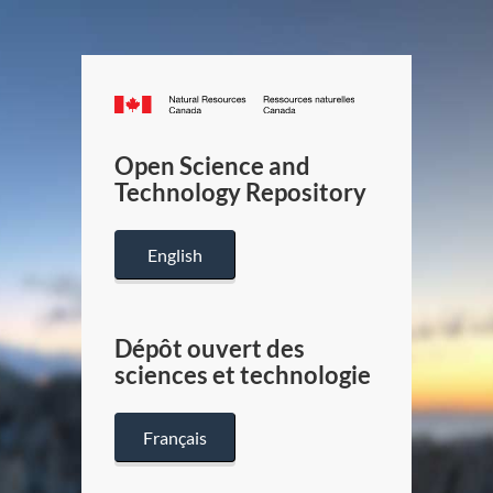
Canada.ca
/
Gouverneme
Open Science and
du
Technology Repository
Canada
English
Dépôt ouvert des
sciences et technologie
Français