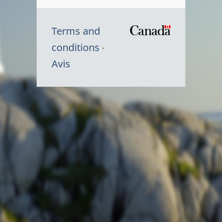
Terms and
/
conditions
Symbole
Avis
du
gouvernem
du
Canada