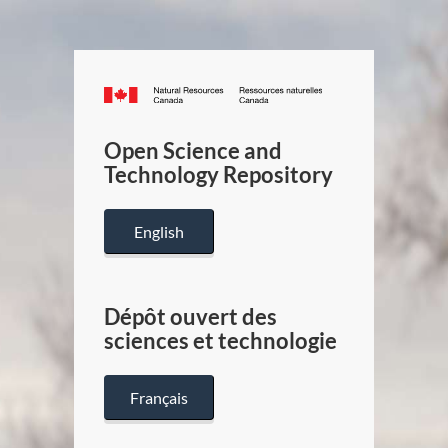
Canada.ca
/
Gouverneme
Open Science and
du
Technology Repository
Canada
English
Dépôt ouvert des
sciences et technologie
Français