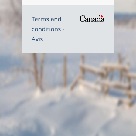
Terms and
/
conditions
Symbole
Avis
du
gouvernem
du
Canada