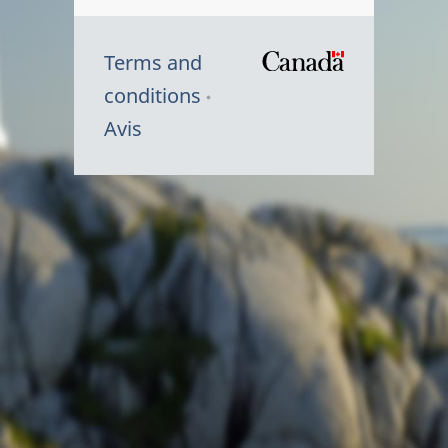
Terms and
/
conditions
Symbole
Avis
du
gouvernem
du
Canada