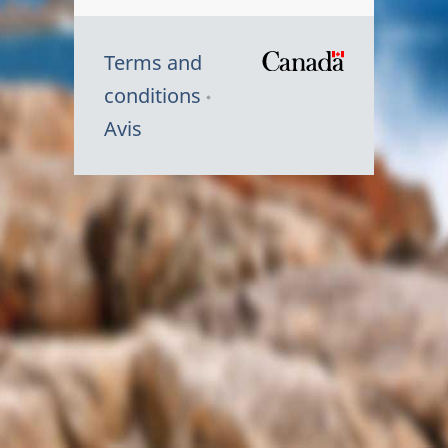
Terms and
/
conditions
Symbole
Avis
du
gouvernem
du
Canada