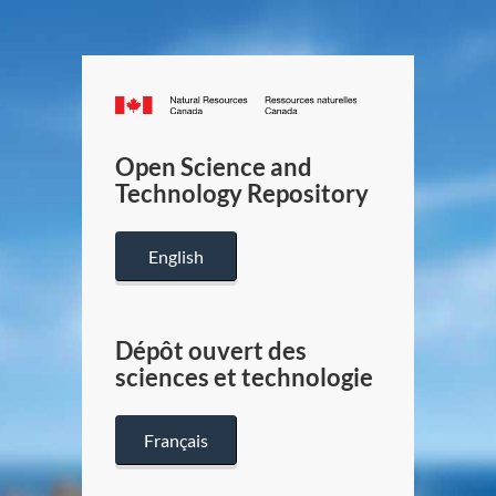
Canada.ca
/
Gouverneme
Open Science and
du
Technology Repository
Canada
English
Dépôt ouvert des
sciences et technologie
Français