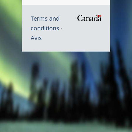
Terms and
/
conditions
Symbole
Avis
du
gouvernem
du
Canada