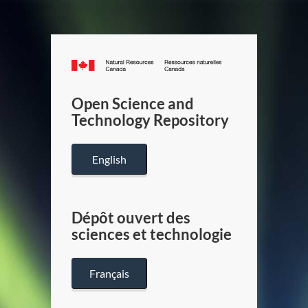
Canada.ca
/
Gouverneme
Open Science and
du
Technology Repository
Canada
English
Dépôt ouvert des
sciences et technologie
Français